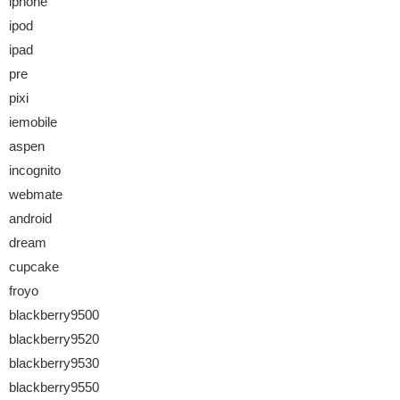
iphone
ipod
ipad
pre
pixi
iemobile
aspen
incognito
webmate
android
dream
cupcake
froyo
blackberry9500
blackberry9520
blackberry9530
blackberry9550