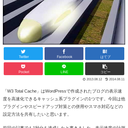
Twitter
Facebook
はてブ
Pocket
LINE
コピー
2013.08.12
2014.08.11
「W3 Total Cache」はWordPressで作成されたブログの表示速
度を高速化できるキャッシュ系プラグインの1つです。今回は他
プラグインやスピードアップ対策との併用やスマホ対応などの
設定方法を共有したいと思います。
前回の記事でも1秒台を達成したと書きました。表示速度の計測