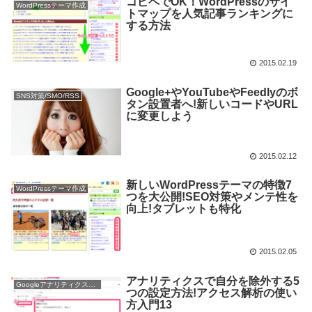
コピペでOK！WordPressのサイ
WordPressテーマ作成
トマップを人気記事ランキングに
する方法
2015.02.19
Google+やYouTubeやFeedlyのボ
SNS対策/SMO/RSS
タン設置者へ!新しいコードやURL
に変更しよう
2015.02.12
新しいWordPressテーマの特徴7
WordPressテーマ作成
つを大公開!SEO対策やメンテ性を
向上!タブレットも特化
2015.02.05
アナリティクスで自分を除外する5
Googleアナリティクス使い方
つの設定方法!アクセス解析の使い
方入門13