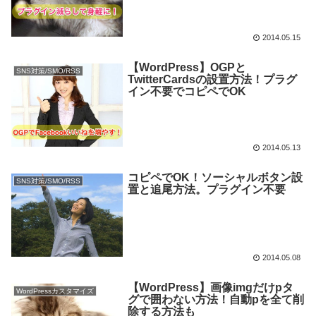
2014.05.15
【WordPress】OGPと
SNS対策/SMO/RSS
TwitterCardsの設置方法！プラグ
イン不要でコピペでOK
2014.05.13
コピペでOK！ソーシャルボタン設
SNS対策/SMO/RSS
置と追尾方法。プラグイン不要
2014.05.08
【WordPress】画像imgだけpタ
WordPressカスタマイズ
グで囲わない方法！自動pを全て削
除する方法も