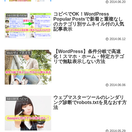
2014.06.20
コピペでOK！WordPress
SEO対策/SEM
Popular Postsで新着と重複なし
のカテゴリ別サムネイル付の人気
記事表示
2014.06.12
【WordPress】条件分岐で高速
Webサイト高速化
化！スマホ・ホーム・特定カテゴ
リで無駄表示しない方法
2014.06.06
ウェブマスターツールのレンダリ
SEO対策/SEM
ング診断でrobots.txtを見なおす方
法
2014.05.29