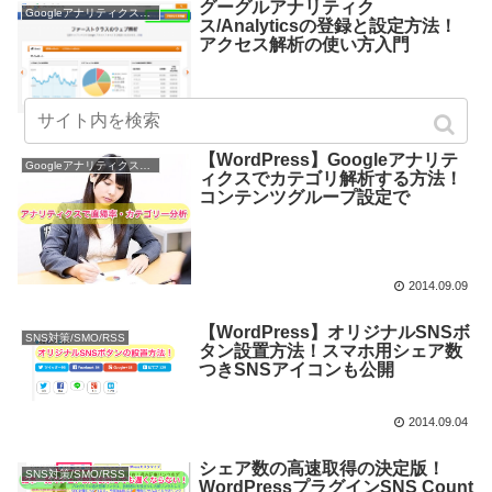
グーグルアナリティク
Googleアナリティクス使い方
ス/Analyticsの登録と設定方法！
アクセス解析の使い方入門
2014.09.18
【WordPress】Googleアナリテ
Googleアナリティクス使い方
ィクスでカテゴリ解析する方法！
コンテンツグループ設定で
2014.09.09
【WordPress】オリジナルSNSボ
SNS対策/SMO/RSS
タン設置方法！スマホ用シェア数
つきSNSアイコンも公開
2014.09.04
シェア数の高速取得の決定版！
SNS対策/SMO/RSS
WordPressプラグインSNS Count