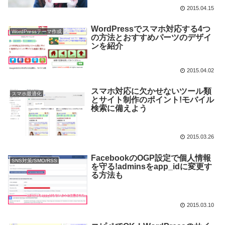
2015.04.15
WordPressでスマホ対応する4つ
WordPressテーマ作成
の方法とおすすめパーツのデザイ
ンを紹介
2015.04.02
スマホ対応に欠かせないツール類
スマホ最適化
とサイト制作のポイント!モバイル
検索に備えよう
2015.03.26
FacebookのOGP設定で個人情報
SNS対策/SMO/RSS
を守る!adminsをapp_idに変更す
る方法も
2015.03.10