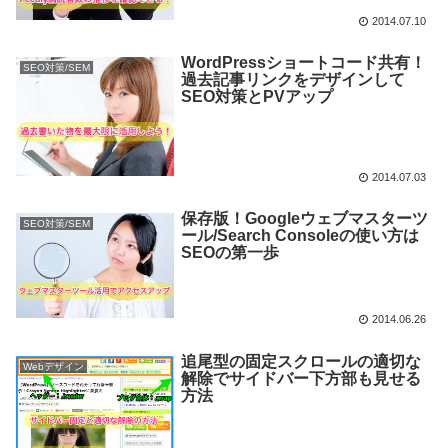
2014.07.10
WordPressショートコード共有！
SEO対策/SEM
過去記事リンクをデザインして
SEO対策とPVアップ
2014.07.03
保存版！Googleウェブマスターツ
SEO対策/SEM
ール/Search Consoleの使い方は
SEOの第一歩
2014.06.26
追尾型の固定スクロールの適切な
Webデザイン
解除でサイドバー下方部も見せる
方法