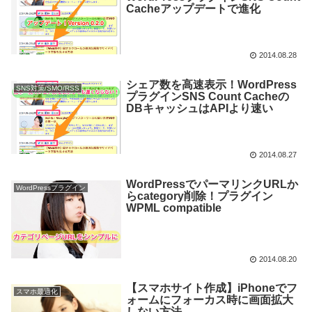
Cacheアップデートで進化
2014.08.28
シェア数を高速表示！WordPress
SNS対策/SMO/RSS
プラグインSNS Count Cacheの
DBキャッシュはAPIより速い
2014.08.27
WordPressでパーマリンクURLか
WordPressプラグイン
らcategory削除！プラグイン
WPML compatible
2014.08.20
【スマホサイト作成】iPhoneでフ
スマホ最適化
ォームにフォーカス時に画面拡大
しない方法