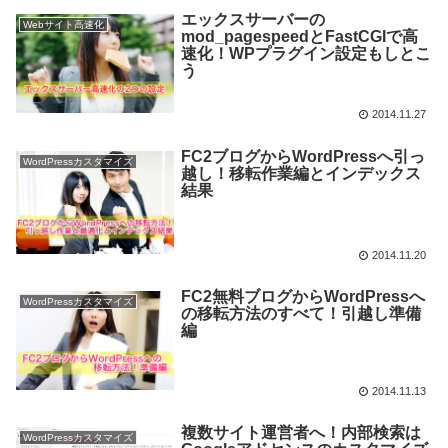
エックスサーバーの
Webサイト高速化
mod_pagespeedとFastCGIで高
速化！WPプラグイン設定もしとこ
う
2014.11.27
FC2ブログからWordPressへ引っ
WordPressカスタマイズ
越し！移転作業編とインデックス
結果
2014.11.20
FC2無料ブログからWordPressへ
WordPressカスタマイズ
の移転方法のすべて！引越し準備
編
2014.11.13
複数サイト運営者へ！内部検索は
WordPressカスタマイズ