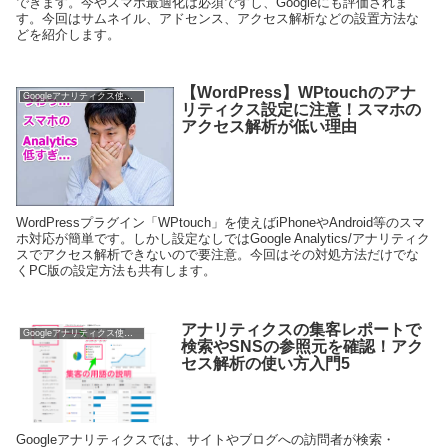
できます。今やスマホ最適化は必須ですし、Googleにも評価されま
す。今回はサムネイル、アドセンス、アクセス解析などの設置方法な
どを紹介します。
【WordPress】WPtouchのアナ
Googleアナリティクス使い方
リティクス設定に注意！スマホの
アクセス解析が低い理由
WordPressプラグイン「WPtouch」を使えばiPhoneやAndroid等のスマ
ホ対応が簡単です。しかし設定なしではGoogle Analytics/アナリティク
スでアクセス解析できないので要注意。今回はその対処方法だけでな
くPC版の設定方法も共有します。
アナリティクスの集客レポートで
Googleアナリティクス使い方
検索やSNSの参照元を確認！アク
セス解析の使い方入門5
Googleアナリティクスでは、サイトやブログへの訪問者が検索・