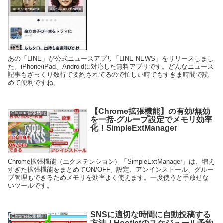
あの「LINE」が公式ニュースアプリ「LINE NEWS」をリリースしまし
た。iPhone/iPad、Androidに対応した無料アプリです。どんなニュース
記事もざっくり数行で要約されてるので忙しい時でもすきま時間で読
めて便利ですね。
【Chrome拡張機能】の有効/無効
Chrome拡張機能
を一括-グループ設定でメモリ効率
化！SimpleExtManager
Chrome拡張機能（エクステンション）「SimpleExtManager」は、増え
すぎた拡張機能をまとめてON/OFF、設定、アンインストール、グルー
プ管理もできるためメモリを効率よく使えます。一度使うと手放せな
いツールです。
SNSに適切な時間に自動投稿する
Chrome拡張機能
方法！Hootletのスケジュール予約