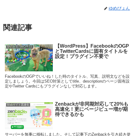
ゆめぴょん
関連記事
【WordPress】FacebookのOGP
SNS対策/SMO/RSS
とTwitterCardsに固有タイトルを
設定！プラグイン不要で
FacebookのOGPでいいね！した時のタイトル、写真、説明文などを設
定しましょう。今回はSEO対策としてtitle、descriptionのページ固有設
定やTwitter Cardsにもプラグインなしで対応します。
Zenbackが非同期対応して20%も
Webサイト高速化
高速化！更にページビュー増が期
待できるかも
サーバーを無事に移転しました。そして記事下のZenbackを引き続き使