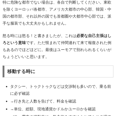
特に危険な都市でない場合は、各自で判断してください。東欧
を除くヨーロッパ各都市、アメリカ大都市の中心部、韓国・中
国の都市部、それ以外の国でも首都圏や大都市中心部では、派
手な服装でも大丈夫かもしれません。
怒る時には怒る！と書きましたが、これは
必要な自己主張はし
ろという意味
です。ただ恨まれて仲間連れて来て報復された例
もあるのでほどほどに。最後はユーモアで別れられるくらいが
ちょうどいいと思います。
移動する時に
タクシー、トゥクトゥクなどは交渉制も多いので、乗る前
に必ず確認
→行き先と人数を告げて、料金を確認
→単位、総額、現地通貨かドルかユーロかを確認