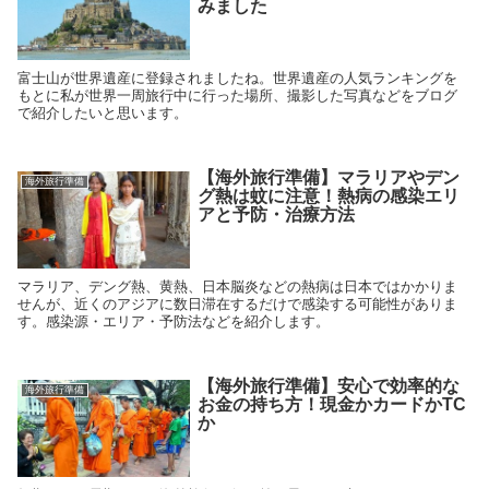
みました
富士山が世界遺産に登録されましたね。世界遺産の人気ランキングを
もとに私が世界一周旅行中に行った場所、撮影した写真などをブログ
で紹介したいと思います。
【海外旅行準備】マラリアやデン
海外旅行準備
グ熱は蚊に注意！熱病の感染エリ
アと予防・治療方法
マラリア、デング熱、黄熱、日本脳炎などの熱病は日本ではかかりま
せんが、近くのアジアに数日滞在するだけで感染する可能性がありま
す。感染源・エリア・予防法などを紹介します。
【海外旅行準備】安心で効率的な
海外旅行準備
お金の持ち方！現金かカードかTC
か