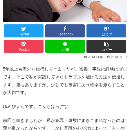
Twitter
Facebook
はてブ
Pocket
LINE
コピー
2013.11.01
2014.08.10
5年以上も海外を旅行してきましたが、盗難・事故の経験はゼロ
です。そこで私が実践してきたトラブルを避ける方法を伝授し
ます。運もありますが、少しでも被害にあう確率を減らすこと
が大切です。
ゆめぴょんです。こんちはっ(^^)/
前回も書きましたが、私が犯罪・事故にまきこまれなったのは
運が良かったからです。しかし普段の心がけによって「人」や