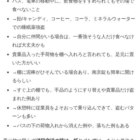
バス、電車の移動中に、飲食物をすすめられてもその場で
食べないこと
→飴/キャンディ、コーヒー、コーラ、ミネラルウォーター
での睡眠薬強盗
→自分に仲間がいる場合は、一番強そうな人だけ食べなけ
れば大丈夫かも
貴重品入った手荷物を棚へ入れろと言われても、足元に置
いた方がいい
→棚に泥棒がひそんでいる場合あり。南京錠も簡単に開け
るらしい
→すぐ上の棚でも、手品のようにすり替えや貴重品だけ盗
まれた例あり
→休憩時に従業員をよそおって乗り込んできて、盗むパタ
ーンも多い
→バスの下の荷物入れから消えた例や、落ちた例もある