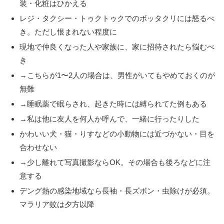
装・化粧はひかえる
レジ・タクシー・トゥクトゥクでのボッタクリには怒るべ
き。ただし恨まれない程度に
現地で仲良くなった人や家族に、家に招待されたら悩むべ
き
→こちらが1〜2人の場合は、男性がいてもやめておくのが
無難
→睡眠薬で眠らされ、起きた時には縛られてた例もある
→私は他に友人を何人か呼んで、一緒に行ったりした
かわいい犬・猫・りすなどの小動物には近づかない・目を
合わせない
→少し離れて写真撮影ならOK。その場合も後ろなどに注
意する
デング熱の感染地域なら長袖・長ズボン・虫除けが必須。
マラリア蚊は夕方以降