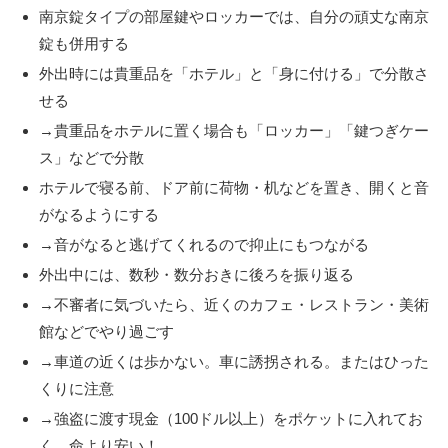
南京錠タイプの部屋鍵やロッカーでは、自分の頑丈な南京
錠も併用する
外出時には貴重品を「ホテル」と「身に付ける」で分散さ
せる
→貴重品をホテルに置く場合も「ロッカー」「鍵つぎケー
ス」などで分散
ホテルで寝る前、ドア前に荷物・机などを置き、開くと音
がなるようにする
→音がなると逃げてくれるので抑止にもつながる
外出中には、数秒・数分おきに後ろを振り返る
→不審者に気づいたら、近くのカフェ・レストラン・美術
館などでやり過ごす
→車道の近くは歩かない。車に誘拐される。またはひった
くりに注意
→強盗に渡す現金（100ドル以上）をポケットに入れてお
く。命より安い！