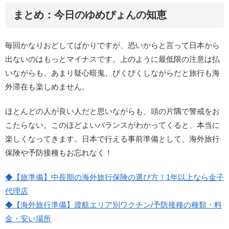
まとめ：今日のゆめぴょんの知恵
毎回かなりおどしてばかりですが、恐いからと言って日本から
出ないのはもっとマイナスです。上のように最低限の注意は払
いながらも、あまり疑心暗鬼、びくびくしながらだと旅行も海
外滞在も楽しめません。
ほとんどの人が良い人だと思いながらも、頭の片隅で警戒をお
こたらない
。このほどよいバランスがわかってくると、本当に
楽しくなってきます。日本で行える事前準備として、海外旅行
保険や予防接種もお忘れなく！
◆【旅準備】中長期の海外旅行保険の選び方！1年以上なら金子
代理店
◆【海外旅行準備】渡航エリア別ワクチン/予防接種の種類・料
金・安い場所