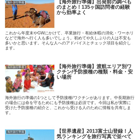
【海外旅行準備】出発前の調べも
海外旅行準備
のまとめ！135ヶ国訪問者の経験
から効率よく
これから年度末やGWにかけて、卒業旅行・有給休暇の消化・ワーホリ
などで海外へ行く人も多いでしょう。初めてや久しぶりの人は不安も
多いかと思います。そんな人へのアドバイスとチェック項目を紹介し
ます。
【海外旅行準備】渡航エリア別ワ
海外旅行準備
クチン/予防接種の種類・料金・安
い場所
海外旅行の準備の1つとして予防接種/ワクチンがあります。中長期旅行
の場合には命を守るためにも予防接種は必須です。今回は私が実際に
受けた予防接種の紹介と、これから受ける人のために情報を共有しま
す。
【世界遺産】2013富士山登録！人
海外旅行準備
気ランキングを旅行写真で並べて