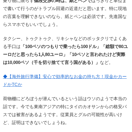
乗り物に限らず
値段交渉の時は、紙とペンで
はっきりと単位ま
で書いて行うのがトラブル回避の近道だと思います。特に現地
の言葉を理解できないのなら、紙とペンは必須です。先進国な
らスマホでもいいでしょう。
タクシー、トゥクトゥク、リキシャなどのボッタクリでよくあ
る手口は
「100ペソのつもりで乗ったら100ドル」「総額で80ユ
ーロだと思ったら1人80ユーロ」「10ペソと言われたけど実際
は10,000ペソ（千を切り捨てて言う国がある）」
など。
◆【海外旅行準備】安心で効率的なお金の持ち方！現金かカー
ドかTCか
荷物棚にどろぼうが潜んでいるという話はウソのようで本当の
話です。今でも東南アジアの特にタイのカオサンからの格安バ
スでは被害があるようです。従業員とグルの可能性が高いけ
ど、証明はできないでしょうね。