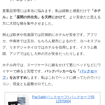
貴重品管理には本当に悩みます。私は経験と感覚だけで
「ホテ
ル」と「昼間の外出先」を天秤にかけて
、より安全だと思える
方に大切な物を集中させました。
例えば欧米や先進国では圧倒的にホテルが安全です。アフリ
カ、中南米では五分。もちろん都市によるので、ヨハネスブル
グ、リオデジャネイロではホテルを信用します。イスラム教
国、アジアではむしろ外の方が安全だったりします。
ホテル内では、スーツケースに鍵をかけて更にベッドなどにワ
イヤーで縛ると完璧です。
バックパッカーなら「
パックセー
フ
」をおすすめ
します。私はこれでベッドに縛ってたのでパソ
コン、現金とも盗難ゼロでした。
PacSafe(パックセーフ) パックセーフ55
12970004