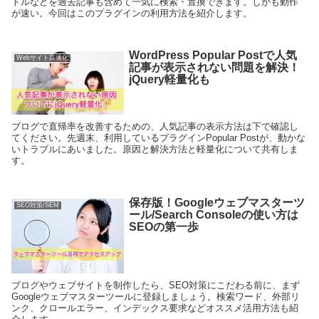
トルなどを過去記事も含めて一気に検索・置換できます。しかも動作
が速い。今回はこのプラグインの利用方法を紹介します。
WordPress Popular Postで人気
Webサイト高速化
記事が表示されない問題を解決！
jQuery軽量化も
ブログで直帰率を改善するための、人気記事の表示方法は下で確認し
てください。先週末、利用しているプラグインPopular Postが、動かな
いトラブルにあいました。原因と解決方法と軽量化について共有しま
す。
保存版！Googleウェブマスターツ
SEO対策/SEM
ール/Search Consoleの使い方は
SEOの第一歩
ブログやウェブサイトを制作したら、SEO対策にこだわる前に、まず
Googleウェブマスターツールに登録しましょう。検索ワード、外部リ
ンク、クロールエラー、インデックス要求などオススメ活用方法も紹