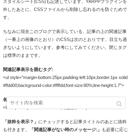
スタイルシート(CSS)も記述しています。YARPPプラグインを
外したあとに、CSSファイルから削除し忘れるのを防ぐためで
す。
ちなみに現在このブログで表示している、記事の上の関連記事
（一番上の画像のとおり）のCSSは次のとおりです。目立ち過
ぎないようにしています。参考にしてみてください。閉じタグ
は標準のままです。
関連記事表示を囲むタグ:
<ul style=”margin-bottom:25px;padding-left:10px;border:1px solid
#ffdd00;background-color:#ffffdd;font-size:80%;line-height:1.7″>
各関連記事を囲むタグ:
<li><span style=”color:#888″>関連記事:</span>
「抜粋を表示？」
にチェックすると記事タイトルのあとに抜粋
も付きます。
「関連記事がない時のメッセージ:」
も必要に応じ