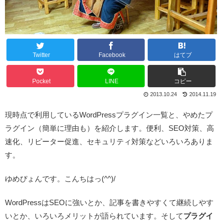
Twitter
Facebook
はてブ
Pocket
LINE
コピー
2013.10.24
2014.11.19
現時点で利用しているWordPressプラグイン一覧と、やめたプ
ラグイン（簡単に理由も）を紹介します。便利、SEO対策、高
速化、リピーター促進、セキュリティ対策などいろいろありま
す。
ゆめぴょんです。こんちはっ(^^)/
WordPressはSEOに強いとか、記事を書きやすくて継続しやす
いとか、いろいろメリットが語られています。そして
プラグイ