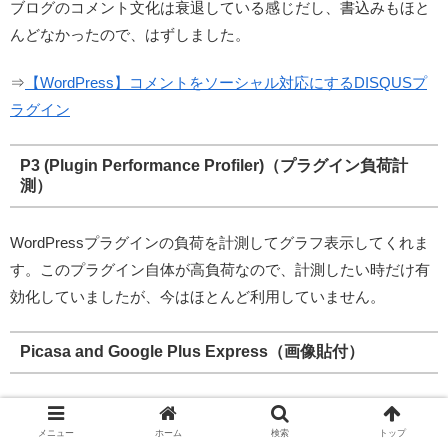
ブログのコメント文化は衰退している感じだし、書込みもほと
んどなかったので、はずしました。
⇒
【WordPress】コメントをソーシャル対応にするDISQUSプ
ラグイン
P3 (Plugin Performance Profiler)（プラグイン負荷計
測）
WordPressプラグインの負荷を計測してグラフ表示してくれま
す。このプラグイン自体が高負荷なので、計測したい時だけ有
効化していましたが、今はほとんど利用していません。
Picasa and Google Plus Express（画像貼付）
このブログはPicasaにある写真・画像を貼り付けているため、
以前はよく利用していました。しかしバージョンアップなどで
メニュー
ホーム
検索
トップ